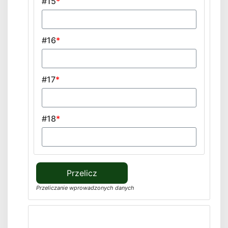
#15
*
#16
*
#17
*
#18
*
Przeliczanie wprowadzonych danych