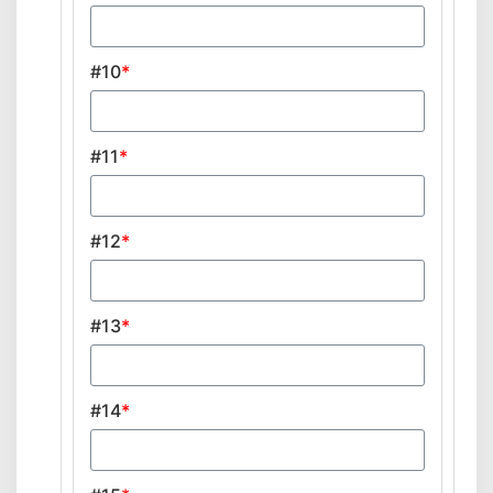
#10
*
#11
*
#12
*
#13
*
#14
*