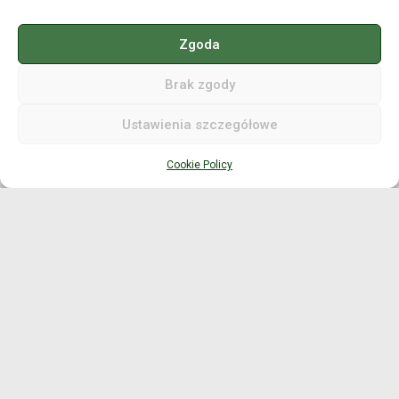
(rozwijane)
Zgoda
Brak zgody
Ustawienia szczegółowe
Ścieżka menu:
Cookie Policy
Scorecard
»
Uniwersalna karta wyników
»
18
dołków: karta wyników Stroke Play (3)
aktualizacja: grudzień 2025
W
yszukiwanie