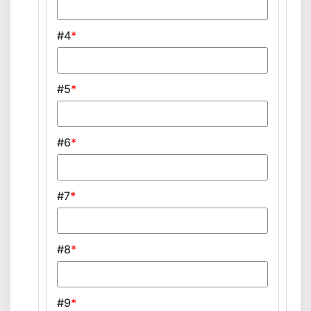
#4
*
#5
*
#6
*
#7
*
#8
*
#9
*