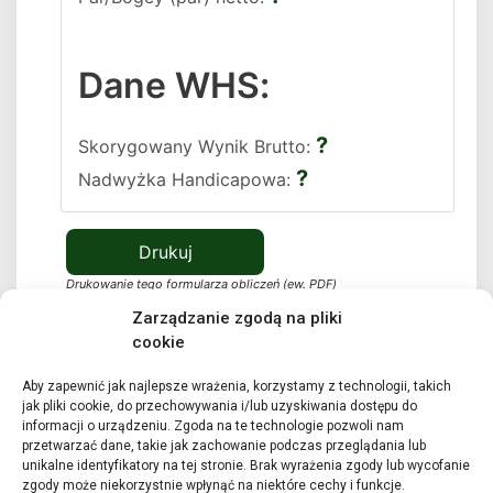
Dane WHS:
?
Skorygowany Wynik Brutto
?
Nadwyżka Handicapowa
Drukowanie tego formularza obliczeń (ew. PDF)
Zarządzanie zgodą na pliki
cookie
Sprawdź dane SI poniżej
Błąd SI
Aby zapewnić jak najlepsze wrażenia, korzystamy z technologii, takich
jak pliki cookie, do przechowywania i/lub uzyskiwania dostępu do
Sprawdź CR/SR poniżej
Błąd kalibracji
informacji o urządzeniu. Zgoda na te technologie pozwoli nam
przetwarzać dane, takie jak zachowanie podczas przeglądania lub
unikalne identyfikatory na tej stronie. Brak wyrażenia zgody lub wycofanie
Dane z karty wyników pola
zgody może niekorzystnie wpłynąć na niektóre cechy i funkcje.